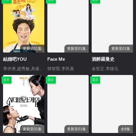
更新至01集
更新至01集
更新至01集
結婚吧YOU
Face Me
酒醉羅曼史
李伊庚,趙秀敏,具俊會,池依秀
韓智賢,李民基
金世正,李鍾元
6.0
8.0
8.0
更新至01集
更新至01集
全8集