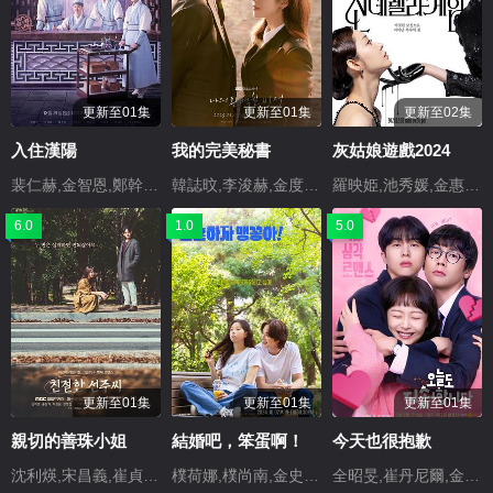
更新至01集
更新至01集
更新至02集
入住漢陽
我的完美秘書
灰姑娘遊戲2024
裴仁赫,金智恩,鄭幹柱,樸宰燦
韓誌旼,李浚赫,金度勳,李相喜
羅映姫,池秀媛,金惠玉,崔鍾煥,韓可露,崔尚（??）,樸利媛（???）,權道英（???）
6.0
1.0
5.0
更新至01集
更新至01集
更新至01集
親切的善珠小姐
結婚吧，笨蛋啊！
今天也很抱歉
沈利煐,宋昌義,崔貞允,鄭英燮
樸荷娜,樸尚南,金史權,李妍度,樸真熙,李垠亨
全昭旻,崔丹尼爾,金武俊,孔敏晶,張姬領