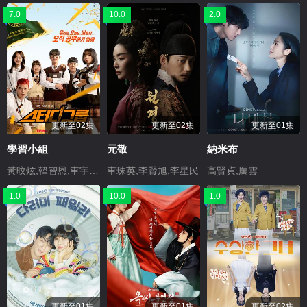
7.0
10.0
2.0
更新至02集
更新至02集
更新至01集
學習小組
元敬
納米布
黃旼炫,韓智恩,車宇民,李宗玄,申秀賢,尹相貞,孔道裕
車珠英,李賢旭,李星民
高賢貞,厲雲
1.0
10.0
1.0
更新至01集
更新至01集
更新至02集