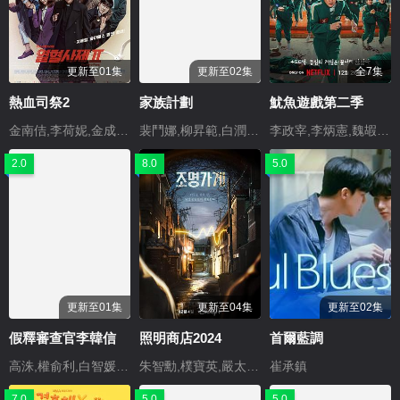
更新至01集
更新至02集
全7集
熱血司祭2
家族計劃
魷魚遊戲第二季
金南佶,李荷妮,金成畇,盛駿,徐現宇,金亨瑞
裴鬥娜,柳昇範,白潤植,樸所羅門,李琇仙
李政宰,李炳憲,魏嘏雋,孔劉,任時完,薑河那,樸成焄,楊東根,樸珪瑛,曺柔理,薑愛信,李大衛,李陣鬱,崔勝鉉,盧在元,元誌安,吳達洙
2.0
8.0
5.0
更新至01集
更新至04集
更新至02集
假釋審查官李韓信
照明商店2024
首爾藍調
高洙,權俞利,白智媛,李學周
朱智勳,樸寶英,嚴太九,金雪炫,李姃垠,裴晟祐,金敏荷,樸赫權,金大明,申銀秀,金善華,金基海
崔承鎮
7.0
5.0
5.0