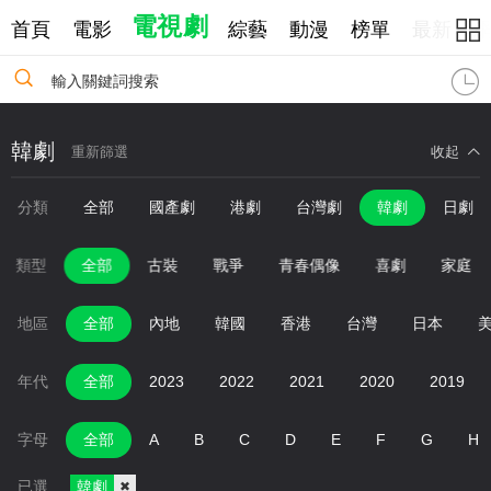
電視劇
首頁
電影
綜藝
動漫
榜單
最新
輸入關鍵詞搜索
韓劇
重新篩選
收起
分類
全部
國產劇
港劇
台灣劇
韓劇
日劇
類型
全部
古裝
戰爭
青春偶像
喜劇
家庭
地區
全部
內地
韓國
香港
台灣
日本
年代
全部
2023
2022
2021
2020
2019
字母
全部
A
B
C
D
E
F
G
H
已選
韓劇