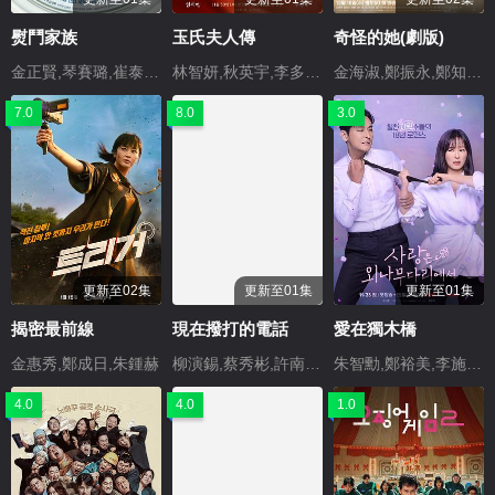
熨鬥家族
玉氏夫人傳
奇怪的她(劇版)
金正賢,琴賽璐,崔泰俊,楊惠智,李成烈,申賢俊,李正吉,樸智英,金英玉,金惠恩,樸仁煥
林智妍,秋英宇,李多斌,金載原,成東日,金美淑,李才元,金在華,吳代煥
金海淑,鄭振永,鄭知曉,蔡元彬
7.0
8.0
3.0
更新至02集
更新至01集
更新至01集
揭密最前線
現在撥打的電話
愛在獨木橋
金惠秀,鄭成日,朱鍾赫
柳演錫,蔡秀彬,許南俊,張圭悧,韓材利,劉成柱,秋相美,崔廣日,吳賢慶,任哲秀,高尚鎬
朱智勳,鄭裕美,李施優,吳藝珠,金叡園,金正英,李炳俊,金甲洙,全慧珍,金賢穆,白賢珠
4.0
4.0
1.0