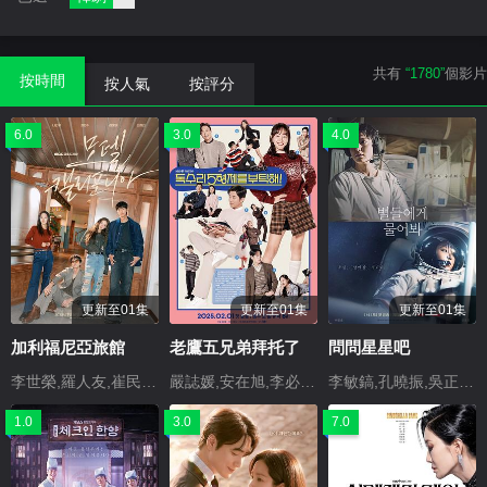
共有
“1780”
個影片
按時間
按人氣
按評分
6.0
3.0
4.0
更新至01集
更新至01集
更新至01集
加利福尼亞旅館
老鷹五兄弟拜托了
問問星星吧
李世榮,羅人友,崔民秀,崔喜珍,鄭容柱,李昭隸,救援
嚴誌媛,安在旭,李必模,崔大哲,金烔完,尹博,李錫基,???,裴海善,樸孝朱,劉仁英,金承允,申澀琪,金俊裴,尹俊源
李敏鎬,孔曉振,吳正世,韓智恩,亞曆克斯·哈夫納,李艾,金周憲,樸真珠,金應洙,李初熙,Barri,Tsavaris
1.0
3.0
7.0