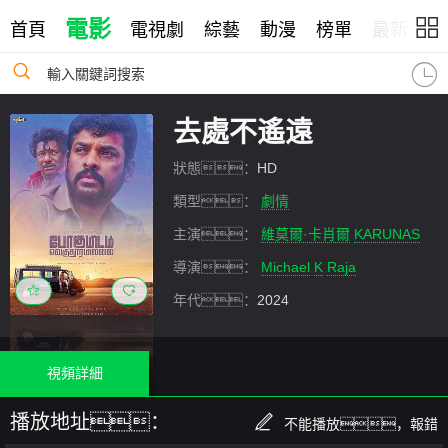
電影
首頁
電視劇
綜藝
動漫
榜單
最新
網
輸入關鍵詞搜索
去處不遙遠
狀態：
HD
類型：
劇情
主演：
維莫爾·卡肖爾
KARUNAS
導演：
Michael
K
Raja
年代：
2024
視頻詳細
播放地址：
不能播放，報錯