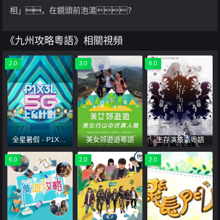
相」，在鏡頭前泡湯？
《九州攻略粵語》相關視頻
2.0
3.0
6.0
全星暑假 - P1X3L 5G上台計劃粵語
美女郊遊遊粵語
生存演技派粵語
6.0
2.0
2.0