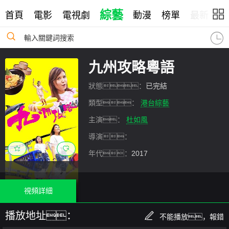
綜藝
首頁
電影
電視劇
動漫
榜單
最新
網
輸入關鍵詞搜索
九州攻略粵語
狀態：
已完結
類型：
港台綜藝
主演：
杜如風
導演：
年代：
2017
視頻詳細
播放地址：
不能播放，報錯